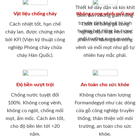
Thiết kế dày dặn và kín khít
Vật liệu chống cháy
Không cong vênh mối mọt
đem đến không gian riêng
tư yên tĩnh không bị ảnh
Cách nhiệt tốt, hạn chế
Thiết kế bằng gỗ công
hưởng bới tiếng ồn trong
cháy lan, được chứng nhận
nghiệp đặc biệt nên sản
môi trường xung quanh.
bởi KFI (Viện kỹ thuật công
phẩm nói không với cong
nghiệp Phòng cháy chữa
vênh và mối mọt như gỗ tự
cháy Hàn Quốc).
nhiên hay mắc phải.
Độ bền vượt trội
An toàn cho sức khỏe
Chống nước tuyệt đối
Không chưa hàm lượng
100%. Không cong vênh,
Formandegyd như các dòng
không co ngót, chống mối
cửa gỗ công nghiệp truyền
mọt, ẩm mốc. Cách âm tốt,
thống, thân thiện với môi
cho độ bền lên tới >20
trường, an toàn cho sức
năm.
khỏe.