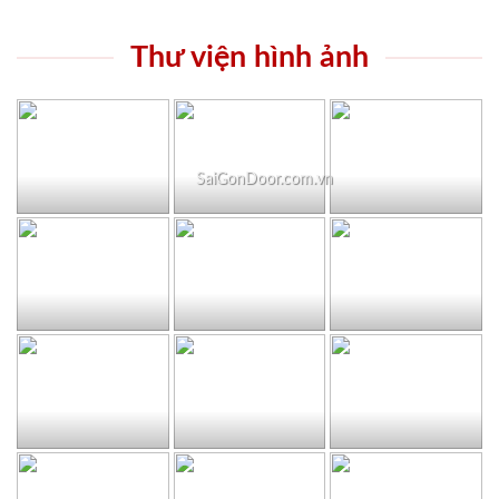
Thư viện hình ảnh
SaiGonDoor.com.vn