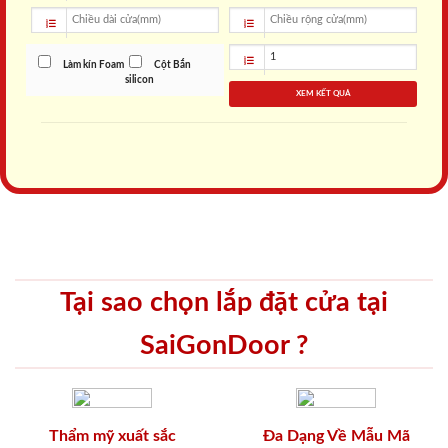
Làm kín Foam
Cột Bắn
silicon
XEM KẾT QUẢ
Tại sao chọn lắp đặt cửa tại
SaiGonDoor ?
Thẩm mỹ xuất sắc
Đa Dạng Về Mẫu Mã