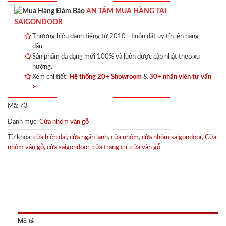
AN TÂM MUA HÀNG TẠI
SAIGONDOOR
Thương hiệu danh tiếng từ 2010 - Luôn đặt uy tín lên hàng
đầu.
Sản phẩm đa dạng mới 100% và luôn được cập nhật theo xu
hướng.
Xem chi tiết:
Hệ thống 20+ Showroom
&
30+ nhân viên tư vấn
>
Mã:
73
Danh mục:
Cửa nhôm vân gỗ
Từ khóa:
cửa hiện đại
,
cửa ngăn lạnh
,
cửa nhôm
,
cửa nhôm saigondoor
,
Cửa
nhôm vân gỗ
,
cửa saigondoor
,
cửa trang trí
,
cửa vân gỗ
Mô tả