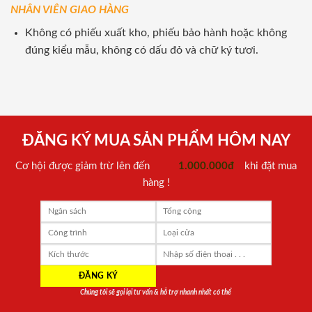
NHÂN VIÊN GIAO HÀNG
Không có phiếu xuất kho, phiếu bảo hành hoặc không
đúng kiểu mẫu, không có dấu đỏ và chữ ký tươi.
ĐĂNG KÝ MUA SẢN PHẨM HÔM NAY
Cơ hội được giảm trừ lên đến
1.000.000đ
khi đặt mua
hàng !
Chúng tôi sẽ gọi lại tư vấn & hỗ trợ nhanh nhất có thể