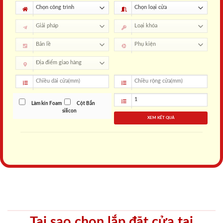
Làm kín Foam
Cột Bắn
silicon
XEM KẾT QUẢ
Tại sao chọn lắp đặt cửa tại