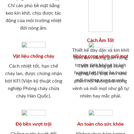
CN cán phủ bề mặt bằng
keo kín khít, chịu được tác
động của môi trường nhiệt
đới nóng ẩm.
Cách Âm Tốt
Thiết kế dày dặn và kín khít
Vật liệu chống cháy
Không cong vênh mối mọt
đem đến không gian riêng
tư yên tĩnh không bị ảnh
Cách nhiệt tốt, hạn chế
Thiết kế bằng gỗ công
hưởng bới tiếng ồn trong
cháy lan, được chứng nhận
nghiệp đặc biệt nên sản
môi trường xung quanh.
bởi KFI (Viện kỹ thuật công
phẩm nói không với cong
nghiệp Phòng cháy chữa
vênh và mối mọt như gỗ tự
cháy Hàn Quốc).
nhiên hay mắc phải.
Độ bền vượt trội
An toàn cho sức khỏe
Chống nước tuyệt đối
Không chưa hàm lượng