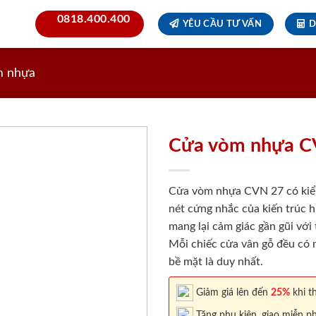
0818.400.400
YÊU CẦU TƯ VẤN
D
m nhựa
Cửa vòm nhựa C
Cửa vòm nhựa CVN 27 có kiể
nét cứng nhắc của kiến trúc h
mang lại cảm giác gần gũi với
Mỗi chiếc cửa vân gỗ đều có m
bề mặt là duy nhất.
Giảm giá lên đến
25%
khi th
Tặng phụ kiện, giao miễn ph