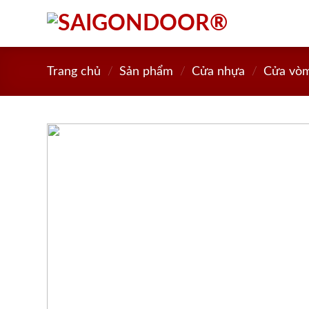
Skip
to
content
Trang chủ
/
Sản phẩm
/
Cửa nhựa
/
Cửa vò