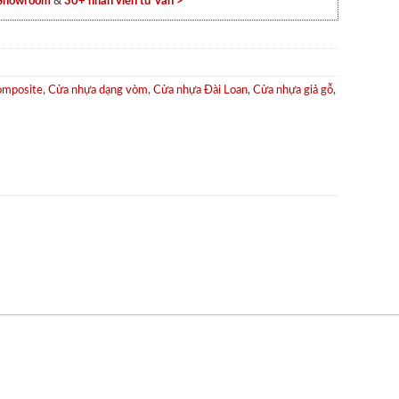
 Showroom
&
30+ nhân viên tư vấn >
omposite
,
Cửa nhựa dạng vòm
,
Cửa nhựa Đài Loan
,
Cửa nhựa giả gỗ
,