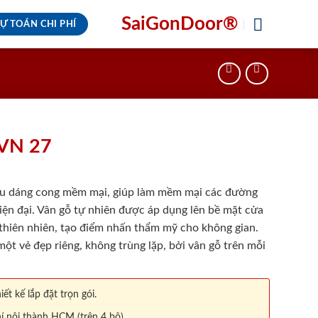
SaiGonDoor®
Ự TOÁN CHI PHÍ
VN 27
u dáng cong mềm mại, giúp làm mềm mại các đường
iện đại. Vân gỗ tự nhiên được áp dụng lên bề mặt cửa
 thiên nhiên, tạo điểm nhấn thẩm mỹ cho không gian.
ột vẻ đẹp riêng, không trùng lặp, bởi vân gỗ trên mỗi
iết kế lắp đặt trọn gói.
í nội thành HCM (trên 4 bộ).