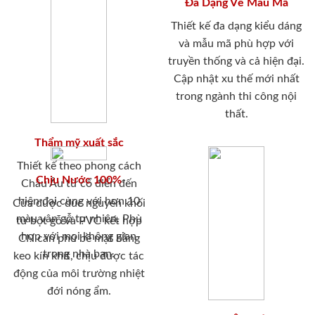
Đa Dạng Về Mẫu Mã
Thiết kế đa dạng kiểu dáng
và mẫu mã phù hợp với
truyền thống và cả hiện đại.
Cập nhật xu thế mới nhất
trong ngành thi công nội
thất.
Thẩm mỹ xuất sắc
Thiết kế theo phong cách
Chịu Nước 100%
Châu Âu từ cổ điển đến
hiện đại cùng với hơn 10
Cửa được đúc nguyên khối
màu vân gỗ tự nhiên. Phù
từ bột gỗ và PVC kết hợp
hợp với mọi không gian
CN cán phủ bề mặt bằng
trong nhà bạn.
keo kín khít, chịu được tác
động của môi trường nhiệt
đới nóng ẩm.