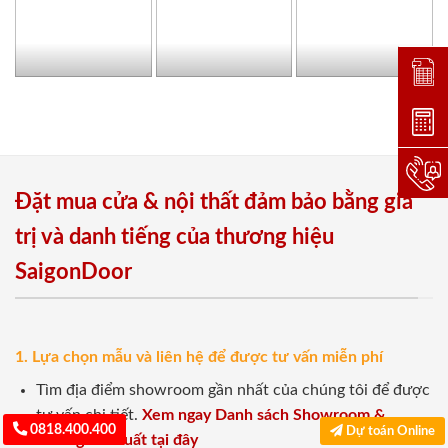
Đặt lị
Dự toá
Hotlin
Đặt mua cửa & nội thất đảm bảo bằng giá
trị và danh tiếng của thương hiệu
SaigonDoor
1. Lựa chọn mẫu và liên hệ để được tư vấn miễn phí
Tìm địa điểm showroom gần nhất của chúng tôi để được
tư vấn chi tiết.
Xem ngay Danh sách Showroom &
0818.400.400
Dự toán Online
Xưởng sản xuất tại đây