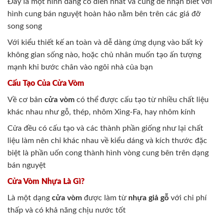
Đây là một hình dáng cổ điển nhất và cũng dễ nhận biết với
hình cung bán nguyệt hoàn hảo nằm bên trên các giá đỡ
song song
Với kiểu thiết kế an toàn và dễ dàng ứng dụng vào bất kỳ
không gian sống nào, hoặc chủ nhân muốn tạo ấn tượng
mạnh khi bước chân vào ngôi nhà của bạn
Cấu Tạo Của Cửa Vòm
Về cơ bản
cửa vòm
có thể được cấu tạo từ nhiều chất liệu
khác nhau như gỗ, thép, nhôm Xing-Fa, hay nhôm kính
Cửa đều có cấu tạo và các thành phần giống như lại chất
liệu làm nên chỉ khác nhau về kiểu dáng và kích thước đặc
biệt là phần uốn cong thành hình vòng cung bên trên dạng
bán nguyệt
Cửa Vòm Nhựa Là Gì?
Là một dạng
cửa vòm
được làm từ
nhựa giả gỗ
với chi phí
thấp và có khả năng chịu nước tốt