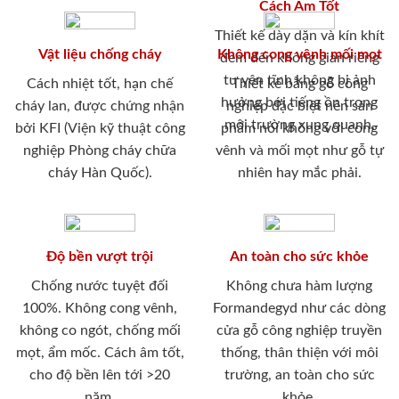
Cách Âm Tốt
Thiết kế dày dặn và kín khít
Vật liệu chống cháy
Không cong vênh mối mọt
đem đến không gian riêng
tư yên tĩnh không bị ảnh
Cách nhiệt tốt, hạn chế
Thiết kế bằng gỗ công
hưởng bới tiếng ồn trong
cháy lan, được chứng nhận
nghiệp đặc biệt nên sản
môi trường xung quanh.
bởi KFI (Viện kỹ thuật công
phẩm nói không với cong
nghiệp Phòng cháy chữa
vênh và mối mọt như gỗ tự
cháy Hàn Quốc).
nhiên hay mắc phải.
Độ bền vượt trội
An toàn cho sức khỏe
Chống nước tuyệt đối
Không chưa hàm lượng
100%. Không cong vênh,
Formandegyd như các dòng
không co ngót, chống mối
cửa gỗ công nghiệp truyền
mọt, ẩm mốc. Cách âm tốt,
thống, thân thiện với môi
cho độ bền lên tới >20
trường, an toàn cho sức
năm.
khỏe.