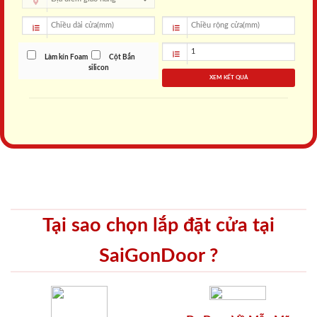
Làm kín Foam
Cột Bắn
silicon
XEM KẾT QUẢ
Tại sao chọn lắp đặt cửa tại
SaiGonDoor ?