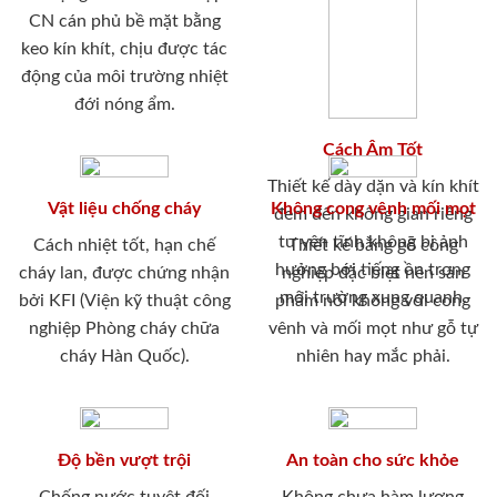
CN cán phủ bề mặt bằng
keo kín khít, chịu được tác
động của môi trường nhiệt
đới nóng ẩm.
Cách Âm Tốt
Thiết kế dày dặn và kín khít
Vật liệu chống cháy
Không cong vênh mối mọt
đem đến không gian riêng
tư yên tĩnh không bị ảnh
Cách nhiệt tốt, hạn chế
Thiết kế bằng gỗ công
hưởng bới tiếng ồn trong
cháy lan, được chứng nhận
nghiệp đặc biệt nên sản
môi trường xung quanh.
bởi KFI (Viện kỹ thuật công
phẩm nói không với cong
nghiệp Phòng cháy chữa
vênh và mối mọt như gỗ tự
cháy Hàn Quốc).
nhiên hay mắc phải.
Độ bền vượt trội
An toàn cho sức khỏe
Chống nước tuyệt đối
Không chưa hàm lượng