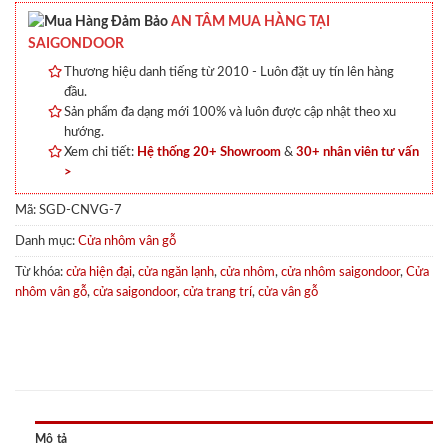
AN TÂM MUA HÀNG TẠI
SAIGONDOOR
Thương hiệu danh tiếng từ 2010 - Luôn đặt uy tín lên hàng
đầu.
Sản phẩm đa dạng mới 100% và luôn được cập nhật theo xu
hướng.
Xem chi tiết:
Hệ thống 20+ Showroom
&
30+ nhân viên tư vấn
>
Mã:
SGD-CNVG-7
Danh mục:
Cửa nhôm vân gỗ
Từ khóa:
cửa hiện đại
,
cửa ngăn lạnh
,
cửa nhôm
,
cửa nhôm saigondoor
,
Cửa
nhôm vân gỗ
,
cửa saigondoor
,
cửa trang trí
,
cửa vân gỗ
Mô tả