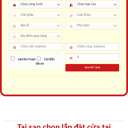
Làm kín Foam
Cột Bắn
silicon
XEM KẾT QUẢ
Tại sao chọn lắp đặt cửa tại