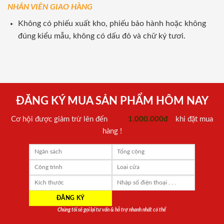
NHÂN VIÊN GIAO HÀNG
Không có phiếu xuất kho, phiếu bảo hành hoặc không
đúng kiểu mẫu, không có dấu đỏ và chữ ký tươi.
ĐĂNG KÝ MUA SẢN PHẨM HÔM NAY
Cơ hội được giảm trừ lên đến
1.000.000đ
khi đặt mua
hàng !
Chúng tôi sẽ gọi lại tư vấn & hỗ trợ nhanh nhất có thể