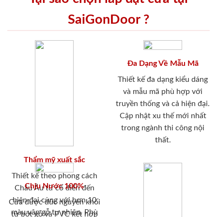
SaiGonDoor ?
Đa Dạng Về Mẫu Mã
Thiết kế đa dạng kiểu dáng
và mẫu mã phù hợp với
truyền thống và cả hiện đại.
Cập nhật xu thế mới nhất
trong ngành thi công nội
thất.
Thẩm mỹ xuất sắc
Thiết kế theo phong cách
Chịu Nước 100%
Châu Âu từ cổ điển đến
hiện đại cùng với hơn 10
Cửa được đúc nguyên khối
màu vân gỗ tự nhiên. Phù
từ bột gỗ và PVC kết hợp