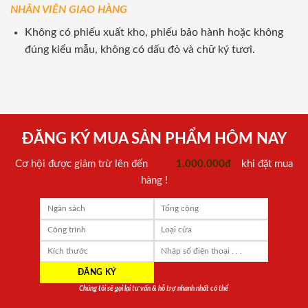
NHÂN VIÊN GIAO HÀNG
Không có phiếu xuất kho, phiếu bảo hành hoặc không
đúng kiểu mẫu, không có dấu đỏ và chữ ký tươi.
ĐĂNG KÝ MUA SẢN PHẨM HÔM NAY
Cơ hội được giảm trừ lên đến
1.000.000đ
khi đặt mua
hàng !
Chúng tôi sẽ gọi lại tư vấn & hỗ trợ nhanh nhất có thể