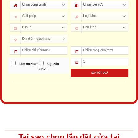
Làm kín Foam
Cột Bắn
silicon
XEM KẾT QUẢ
Tại sao chọn lắp đặt cửa tại