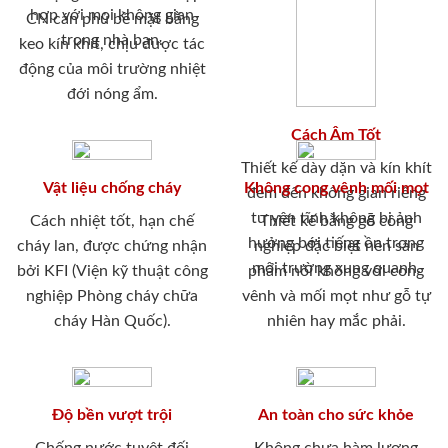
hợp với mọi không gian
CN cán phủ bề mặt bằng
trong nhà bạn.
keo kín khít, chịu được tác
động của môi trường nhiệt
đới nóng ẩm.
Cách Âm Tốt
Thiết kế dày dặn và kín khít
Vật liệu chống cháy
Không cong vênh mối mọt
đem đến không gian riêng
tư yên tĩnh không bị ảnh
Cách nhiệt tốt, hạn chế
Thiết kế bằng gỗ công
hưởng bới tiếng ồn trong
cháy lan, được chứng nhận
nghiệp đặc biệt nên sản
môi trường xung quanh.
bởi KFI (Viện kỹ thuật công
phẩm nói không với cong
nghiệp Phòng cháy chữa
vênh và mối mọt như gỗ tự
cháy Hàn Quốc).
nhiên hay mắc phải.
Độ bền vượt trội
An toàn cho sức khỏe
Chống nước tuyệt đối
Không chưa hàm lượng