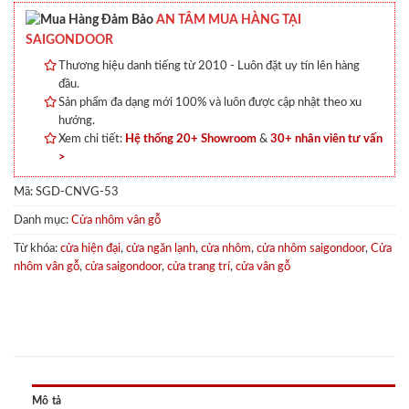
AN TÂM MUA HÀNG TẠI
SAIGONDOOR
Thương hiệu danh tiếng từ 2010 - Luôn đặt uy tín lên hàng
đầu.
Sản phẩm đa dạng mới 100% và luôn được cập nhật theo xu
hướng.
Xem chi tiết:
Hệ thống 20+ Showroom
&
30+ nhân viên tư vấn
>
Mã:
SGD-CNVG-53
Danh mục:
Cửa nhôm vân gỗ
Từ khóa:
cửa hiện đại
,
cửa ngăn lạnh
,
cửa nhôm
,
cửa nhôm saigondoor
,
Cửa
nhôm vân gỗ
,
cửa saigondoor
,
cửa trang trí
,
cửa vân gỗ
Mô tả