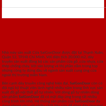
Nhà máy - Xưởng sản xuất
Nhà máy sản xuất Cửa SaiGonDoor được đặt tại Thạnh Xuân,
Quận 12, TP.Hồ Chí Minh. Với diện tích 20.000 m2, dây
truyền sản xuất đồng bộ các sản phẩm cửa gỗ ,cửa nhựa, cửa
thép chống cháy. Với sản lượng và thị phần nằm trong top
những công ty đứng đầu về ngành sản xuất cung ứng cửa
ngoài thị trường miền Nam.
Bên cạnh dây truyền công nghệ hiện đại,
SaiGonDoor
còn có
đội ngũ kỹ thuật viên lành nghề nhiều năm trong lĩnh vực sản
xuất đồ gỗ nội thất gỗ tự nhiên. Với dòng gỗ tự nhiên dòng
sản phẩm
SaiGonDoor
đã có mặt đáp ứng trong rất nhiều
công trình lớn nhỏ. Hệ thống sản phẩm của
SaiGonDoor
đa
dạng phong phú với nhiều chất liệu cửa dễ dàng đáp ứng mọi