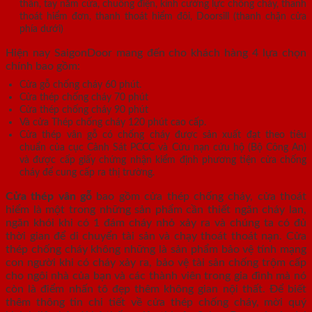
thần, tay nắm cửa, chuông điện, kính cường lực chống cháy, thanh
thoát hiểm đơn, thanh thoát hiểm đôi, Doorsill (thanh chặn cửa
phía dưới)
Hiện nay SaigonDoor mang đến cho khách hàng 4 lựa chọn
chính bao gồm:
Cửa gỗ chống cháy 60 phút.
Cửa thép chống cháy 70 phút
Cửa thép chống cháy 90 phút
Và cửa Thép chống cháy 120 phút cao cấp.
Cửa thép vân gỗ có chống cháy được sản xuất đạt theo tiêu
chuẩn của cục Cảnh Sát PCCC và Cứu nạn cứu hộ (Bộ Công An)
và được cấp giấy chứng nhận kiểm định phương tiện cửa chống
cháy để cung cấp ra thị trường.
Cửa thép vân gỗ
bao gồm cửa thép chống cháy, cửa thoát
hiểm là một trong những sản phẩm cần thiết ngăn cháy lan,
ngăn khói khi có 1 đám cháy nhỏ xảy ra và chúng ta có đủ
thời gian để di chuyển tài sản và chạy thoát thoát nạn. Cửa
thép chống cháy không những là sản phẩm bảo vệ tính mạng
con người khi có cháy xảy ra, bảo vệ tài sản chống trộm cấp
cho ngôi nhà của bạn và các thành viên trong gia đình mà nó
còn là điểm nhấn tô đẹp thêm không gian nội thất. Để biết
thêm thông tin chi tiết về cửa thép chống cháy, mời quý