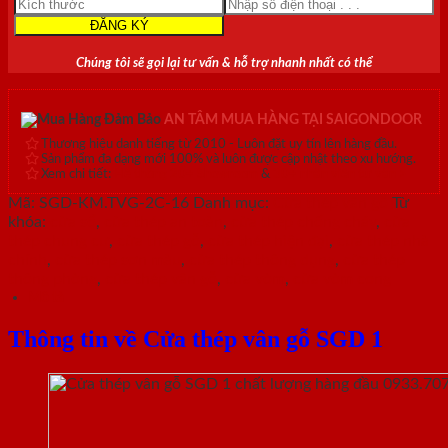
Chúng tôi sẽ gọi lại tư vấn & hỗ trợ nhanh nhất có thể
AN TÂM MUA HÀNG TẠI SAIGONDOOR
Thương hiệu danh tiếng từ 2010 - Luôn đặt uy tín lên hàng đầu.
Sản phẩm đa dạng mới 100% và luôn được cập nhật theo xu hướng.
Xem chi tiết:
Hệ thống 20+ Showroom
&
30+ nhân viên tư vấn >
Mã:
SGD-KM.TVG-2C-16
Danh mục:
Cửa thép vân gỗ
Từ
khóa:
cửa sổ
,
cửa thép an toàn
,
cửa thép chống cháy
,
cửa
thép chung cư
,
cửa thép gỗ
,
cửa thép hiện đại
,
cửa thép nhà
chính
,
cửa thép sơn màu
,
cửa thép thông dụng
,
cửa thép
thông phòng
,
cửa thép vân gỗ
,
cửa vòm
,
cửa vòm cong
Mô tả
Thông tin về Cửa thép vân gỗ SGD 1