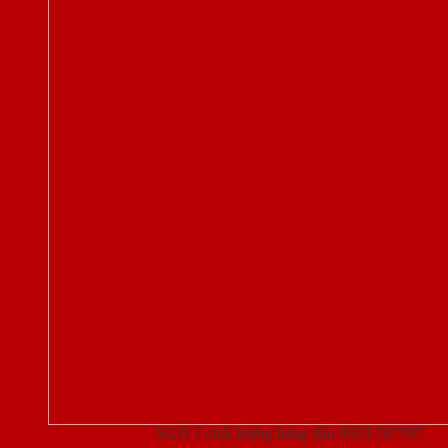
Cửa thép vân gỗ
SGD 1 chất lượng hàng đầu 0933.707707