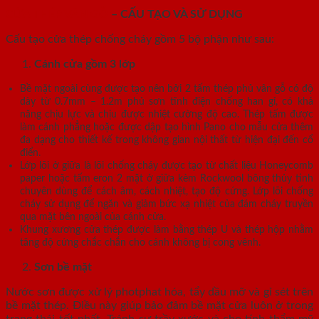
CỬA THÉP VÂN GỖ
– CẤU TẠO VÀ SỬ DỤNG
Cấu tạo cửa thép chống cháy gồm 5 bộ phận như sau:
Cánh cửa
gồm 3 lớp
Bề mặt ngoài cùng được tạo nên bởi 2 tấm thép phủ vân gỗ có độ
dày từ 0.7mm – 1.2m phủ sơn tĩnh điện chống han gỉ, có khả
năng chịu lực và chịu được nhiệt cường độ cao. Thép tấm được
làm cánh phẳng hoặc được dập tạo hình Pano cho mẫu cửa thêm
đa dạng cho thiết kế trong không gian nội thất từ hiện đại đến cổ
điển.
Lớp lõi ở giữa là lõi chống cháy được tạo từ chất liệu Honeycomb
paper hoặc tấm eron 2 mặt ở giữa kèm Rockwool bông thủy tinh
chuyên dùng để cách âm, cách nhiệt, tạo độ cứng. Lớp lõi chống
cháy sử dụng để ngăn và giảm bức xạ nhiệt của đám cháy truyền
qua mặt bên ngoài của cánh cửa.
Khung xương cửa thép được làm bằng thép U và thép hộp nhằm
tăng độ cứng chắc chắn cho cánh không bị cong vênh.
Sơn bề mặt
Nước sơn được xử lý photphat hóa, tẩy dầu mỡ và gỉ sét trên
bề mặt thép. Điều này giúp bảo đảm bề mặt cửa luôn ở trong