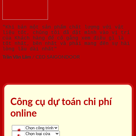
"Khi bán một sản phẩm chất lượng với vật
liệu tốt, chúng tôi đã đặt mình vào vị trí
của Khách hàng để cố gắng xem điều gì là
tốt nhất, bền nhất và phải mang đến sự hài
lòng lâu dài nhất"
Trần Văn Lãm
/
CEO SAIGONDOOR
Công cụ dự toán chi phí
online