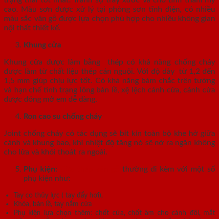
trạng thái tốt nhất. Tránh sự trầy xước và cho tính thẩm mỹ
cao. Màu sơn được xử lý tại phòng sơn tĩnh điện, có nhiều
màu sắc vân gỗ được lựa chọn phù hợp cho nhiều không gian
nội thất thiết kế.
Khung cửa
Khung cửa được làm bằng thép có khả năng chống cháy
được làm từ chất liệu thép cán nguội. Với độ dày từ 1,2 đến
1,5 mm giúp chịu lực tốt. Có khả năng bám chắc trên tường
và hạn chế tình trạng lỏng bản lề, xệ lệch cánh cửa, cánh cửa
được đóng mở em dễ dàng.
Ron cao su chống cháy
Joint chống cháy có tác dụng sẽ bít kín toàn bộ khe hở giữa
cánh và khung bao, khi nhiệt độ tăng nó sẽ nở ra ngăn không
cho lửa và khói thoát ra ngoài.
Phụ kiện:
Cửa thép vân gỗ
thường đi kèm với một số
phụ kiện như:
Tay co thủy lực ( tay đẩy hơi),
Khóa, bản lề, tay nắm cửa
Phụ kiện lựa chọn thêm: chốt cửa, chốt âm cho cánh đôi, mắt