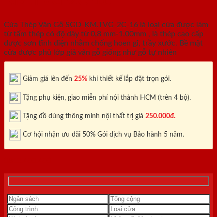
KM.TVG-2C-16
Cửa Thép Vân Gỗ SGD-KM.TVG-2C-16 là loại cửa được làm
từ tấm thép có độ dày từ 0,8 mm-1.00mm , là thép cao cấp
được sơn tĩnh điện nhằm chống hoen gỉ, trầy xước. Bề mặt
cửa được phủ lớp giả vân gỗ giống như gỗ tự nhiên
Giảm giá lên đến
25%
khi thiết kế lắp đặt trọn gói.
Tặng phụ kiện, giao miễn phí nội thành HCM (trên 4 bộ).
Tặng đồ dùng thông minh nội thất trị giá
250.000đ.
Cơ hội nhận ưu đãi 50% Gói dịch vụ Bảo hành 5 năm.
0818.400.400