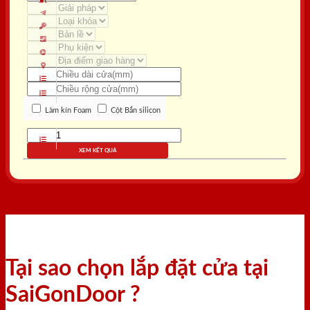
Làm kín Foam
Cột Bắn silicon
XEM KẾT QUẢ
Tại sao chọn lắp đặt cửa tại
SaiGonDoor ?