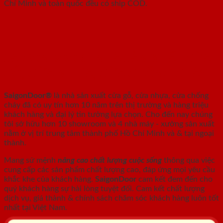
Chí Minh và toàn quốc đều có ship COD.
SAIGONDOOR - NHÀ SẢN XUẤT CỬA
GỖ, CỬA NHỰA, CỬA CHỐNG CHÁY
SaigonDoor®
là nhà sản xuất cửa gỗ, cửa nhựa, cửa chống
cháy
đã có uy tín hơn 10 năm trên thị trường và hàng triệu
khách hàng và đại lý tin tưởng lựa chọn. Cho đến nay chúng
tôi sở hữu hơn 10 showroom và 4 nhà máy - xưởng sản xuất
nằm ở vị trí trung tâm thành phố Hồ Chí Minh và & tại ngoại
thành.
Mang sứ mệnh
nâng cao chất lượng cuộc sống
thông qua việc
cung cấp các sản phẩm chất lượng cao, đáp ứng mọi yêu cầu
khắc khe của khách hàng.
SaigonDoor
cam kết đem đến cho
quý khách hàng sự hài lòng tuyệt đối. Cam kết chất lượng
dịch vụ, giá thành & chính sách chăm sóc khách hàng luôn tốt
nhất tại Việt Nam.