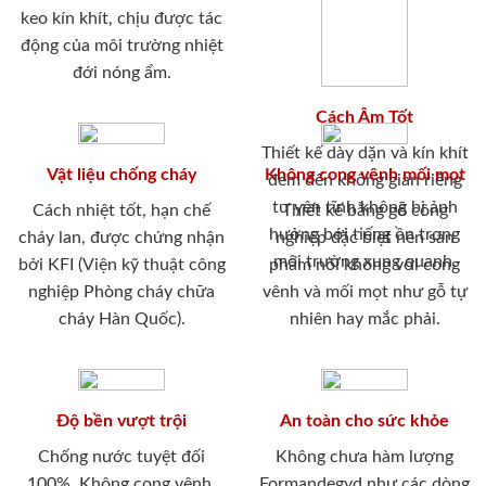
keo kín khít, chịu được tác
động của môi trường nhiệt
đới nóng ẩm.
Cách Âm Tốt
Thiết kế dày dặn và kín khít
Vật liệu chống cháy
Không cong vênh mối mọt
đem đến không gian riêng
tư yên tĩnh không bị ảnh
Cách nhiệt tốt, hạn chế
Thiết kế bằng gỗ công
hưởng bới tiếng ồn trong
cháy lan, được chứng nhận
nghiệp đặc biệt nên sản
môi trường xung quanh.
bởi KFI (Viện kỹ thuật công
phẩm nói không với cong
nghiệp Phòng cháy chữa
vênh và mối mọt như gỗ tự
cháy Hàn Quốc).
nhiên hay mắc phải.
Độ bền vượt trội
An toàn cho sức khỏe
Chống nước tuyệt đối
Không chưa hàm lượng
100%. Không cong vênh,
Formandegyd như các dòng