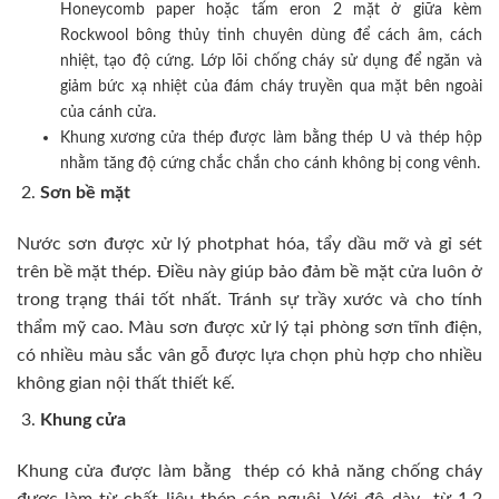
Honeycomb paper hoặc tấm eron 2 mặt ở giữa kèm
Rockwool bông thủy tinh chuyên dùng để cách âm, cách
nhiệt, tạo độ cứng. Lớp lõi chống cháy sử dụng để ngăn và
giảm bức xạ nhiệt của đám cháy truyền qua mặt bên ngoài
của cánh cửa.
Khung xương cửa thép được làm bằng thép U và thép hộp
nhằm tăng độ cứng chắc chắn cho cánh không bị cong vênh.
Sơn bề mặt
Nước sơn được xử lý photphat hóa, tẩy dầu mỡ và gỉ sét
trên bề mặt thép. Điều này giúp bảo đảm bề mặt cửa luôn ở
trong trạng thái tốt nhất. Tránh sự trầy xước và cho tính
thẩm mỹ cao. Màu sơn được xử lý tại phòng sơn tĩnh điện,
có nhiều màu sắc vân gỗ được lựa chọn phù hợp cho nhiều
không gian nội thất thiết kế.
Khung cửa
Khung cửa được làm bằng thép có khả năng chống cháy
được làm từ chất liệu thép cán nguội. Với độ dày từ 1,2