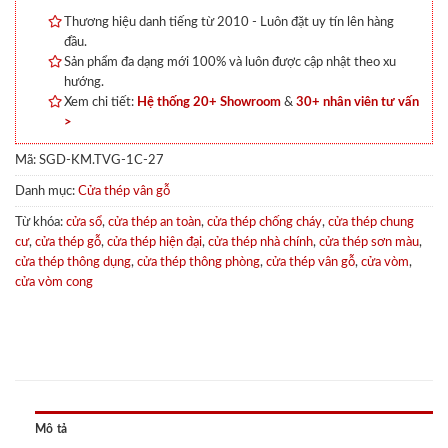
Thương hiệu danh tiếng từ 2010 - Luôn đặt uy tín lên hàng
đầu.
Sản phẩm đa dạng mới 100% và luôn được cập nhật theo xu
hướng.
Xem chi tiết:
Hệ thống 20+ Showroom
&
30+ nhân viên tư vấn
>
Mã:
SGD-KM.TVG-1C-27
Danh mục:
Cửa thép vân gỗ
Từ khóa:
cửa sổ
,
cửa thép an toàn
,
cửa thép chống cháy
,
cửa thép chung
cư
,
cửa thép gỗ
,
cửa thép hiện đại
,
cửa thép nhà chính
,
cửa thép sơn màu
,
cửa thép thông dụng
,
cửa thép thông phòng
,
cửa thép vân gỗ
,
cửa vòm
,
cửa vòm cong
Mô tả