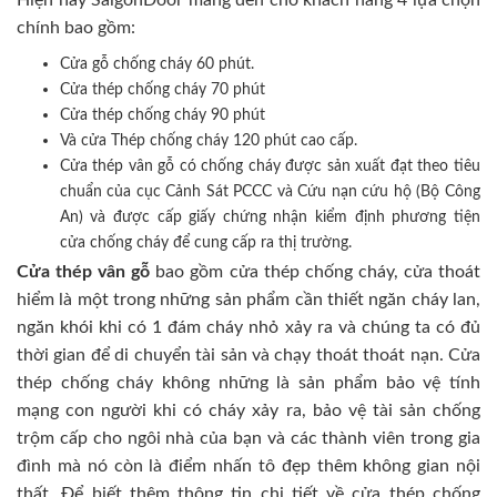
Hiện nay SaigonDoor mang đến cho khách hàng 4 lựa chọn
chính bao gồm:
Cửa gỗ chống cháy 60 phút.
Cửa thép chống cháy 70 phút
Cửa thép chống cháy 90 phút
Và cửa Thép chống cháy 120 phút cao cấp.
Cửa thép vân gỗ có chống cháy được sản xuất đạt theo tiêu
chuẩn của cục Cảnh Sát PCCC và Cứu nạn cứu hộ (Bộ Công
An) và được cấp giấy chứng nhận kiểm định phương tiện
cửa chống cháy để cung cấp ra thị trường.
Cửa thép vân gỗ
bao gồm cửa thép chống cháy, cửa thoát
hiểm là một trong những sản phẩm cần thiết ngăn cháy lan,
ngăn khói khi có 1 đám cháy nhỏ xảy ra và chúng ta có đủ
thời gian để di chuyển tài sản và chạy thoát thoát nạn. Cửa
thép chống cháy không những là sản phẩm bảo vệ tính
mạng con người khi có cháy xảy ra, bảo vệ tài sản chống
trộm cấp cho ngôi nhà của bạn và các thành viên trong gia
đình mà nó còn là điểm nhấn tô đẹp thêm không gian nội
thất. Để biết thêm thông tin chi tiết về cửa thép chống