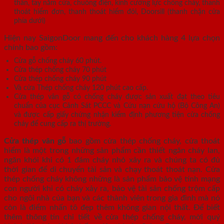
thần, tay nắm cửa, chuông điện, kính cường lực chống cháy, thanh
thoát hiểm đơn, thanh thoát hiểm đôi, Doorsill (thanh chặn cửa
phía dưới)
Hiện nay SaigonDoor mang đến cho khách hàng 4 lựa chọn
chính bao gồm:
Cửa gỗ chống cháy 60 phút.
Cửa thép chống cháy 70 phút
Cửa thép chống cháy 90 phút
Và cửa Thép chống cháy 120 phút cao cấp.
Cửa thép vân gỗ có chống cháy được sản xuất đạt theo tiêu
chuẩn của cục Cảnh Sát PCCC và Cứu nạn cứu hộ (Bộ Công An)
và được cấp giấy chứng nhận kiểm định phương tiện cửa chống
cháy để cung cấp ra thị trường.
Cửa thép vân gỗ
bao gồm cửa thép chống cháy, cửa thoát
hiểm là một trong những sản phẩm cần thiết ngăn cháy lan,
ngăn khói khi có 1 đám cháy nhỏ xảy ra và chúng ta có đủ
thời gian để di chuyển tài sản và chạy thoát thoát nạn. Cửa
thép chống cháy không những là sản phẩm bảo vệ tính mạng
con người khi có cháy xảy ra, bảo vệ tài sản chống trộm cấp
cho ngôi nhà của bạn và các thành viên trong gia đình mà nó
còn là điểm nhấn tô đẹp thêm không gian nội thất. Để biết
thêm thông tin chi tiết về cửa thép chống cháy, mời quý