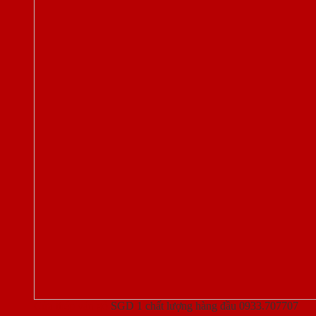
Cửa thép vân gỗ
SGD 1 chất lượng hàng đầu 0933.707707