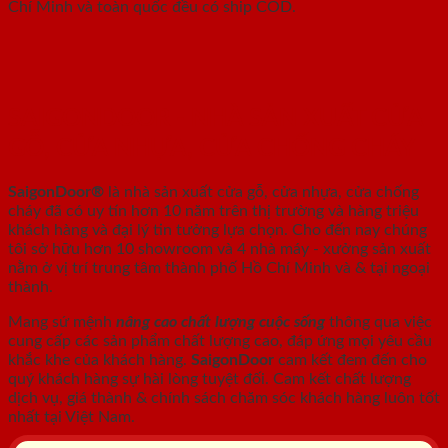
Chí Minh và toàn quốc đều có ship COD.
SAIGONDOOR - NHÀ SẢN XUẤT CỬA
GỖ, CỬA NHỰA, CỬA CHỐNG CHÁY
SaigonDoor®
là nhà sản xuất cửa gỗ, cửa nhựa, cửa chống
cháy
đã có uy tín hơn 10 năm trên thị trường và hàng triệu
khách hàng và đại lý tin tưởng lựa chọn. Cho đến nay chúng
tôi sở hữu hơn 10 showroom và 4 nhà máy - xưởng sản xuất
nằm ở vị trí trung tâm thành phố Hồ Chí Minh và & tại ngoại
thành.
Mang sứ mệnh
nâng cao chất lượng cuộc sống
thông qua việc
cung cấp các sản phẩm chất lượng cao, đáp ứng mọi yêu cầu
khắc khe của khách hàng.
SaigonDoor
cam kết đem đến cho
quý khách hàng sự hài lòng tuyệt đối. Cam kết chất lượng
dịch vụ, giá thành & chính sách chăm sóc khách hàng luôn tốt
nhất tại Việt Nam.