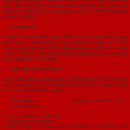
trạng thái tốt nhất. Tránh sự trầy xước và cho tính thẩm mỹ
cao. Màu sơn được xử lý tại phòng sơn tĩnh điện, có nhiều
màu sắc vân gỗ được lựa chọn phù hợp cho nhiều không gian
nội thất thiết kế.
Khung cửa
Khung cửa được làm bằng thép có khả năng chống cháy
được làm từ chất liệu thép cán nguội. Với độ dày từ 1,2 đến
1,5 mm giúp chịu lực tốt. Có khả năng bám chắc trên tường
và hạn chế tình trạng lỏng bản lề, xệ lệch cánh cửa, cánh cửa
được đóng mở em dễ dàng.
Ron cao su chống cháy
Joint chống cháy có tác dụng sẽ bít kín toàn bộ khe hở giữa
cánh và khung bao, khi nhiệt độ tăng nó sẽ nở ra ngăn không
cho lửa và khói thoát ra ngoài.
Phụ kiện:
Cửa thép vân gỗ
thường đi kèm với một số
phụ kiện như:
Tay co thủy lực ( tay đẩy hơi),
Khóa, bản lề, tay nắm cửa
Phụ kiện lựa chọn thêm: chốt cửa, chốt âm cho cánh đôi, mắt