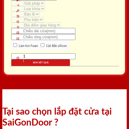
Làm kín Foam
Cột Bắn silicon
XEM KẾT QUẢ
Tại sao chọn lắp đặt cửa tại
SaiGonDoor ?