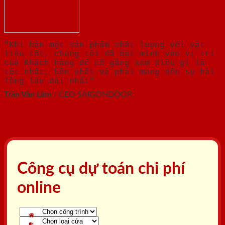
"Khi bán một sản phẩm chất lượng với vật
liệu tốt, chúng tôi đã đặt mình vào vị trí
của Khách hàng để cố gắng xem điều gì là
tốt nhất, bền nhất và phải mang đến sự hài
lòng lâu dài nhất"
Trần Văn Lãm
/
CEO SAIGONDOOR
Công cụ dự toán chi phí
online