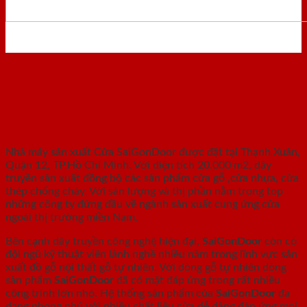
Nhà máy - Xưởng sản xuất
Nhà máy sản xuất Cửa SaiGonDoor được đặt tại Thạnh Xuân,
Quận 12, TP.Hồ Chí Minh. Với diện tích 20.000 m2, dây
truyền sản xuất đồng bộ các sản phẩm cửa gỗ ,cửa nhựa, cửa
thép chống cháy. Với sản lượng và thị phần nằm trong top
những công ty đứng đầu về ngành sản xuất cung ứng cửa
ngoài thị trường miền Nam.
Bên cạnh dây truyền công nghệ hiện đại,
SaiGonDoor
còn có
đội ngũ kỹ thuật viên lành nghề nhiều năm trong lĩnh vực sản
xuất đồ gỗ nội thất gỗ tự nhiên. Với dòng gỗ tự nhiên dòng
sản phẩm
SaiGonDoor
đã có mặt đáp ứng trong rất nhiều
công trình lớn nhỏ. Hệ thống sản phẩm của
SaiGonDoor
đa
dạng phong phú với nhiều chất liệu cửa dễ dàng đáp ứng mọi