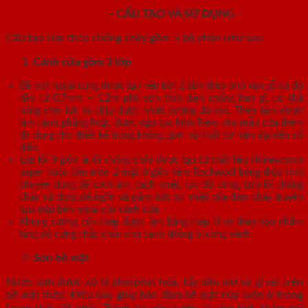
CỬA THÉP VÂN GỖ
– CẤU TẠO VÀ SỬ DỤNG
Cấu tạo cửa thép chống cháy gồm 5 bộ phận như sau:
Cánh cửa
gồm 3 lớp
Bề mặt ngoài cùng được tạo nên bởi 2 tấm thép phủ vân gỗ có độ
dày từ 0.7mm – 1.2m phủ sơn tĩnh điện chống han gỉ, có khả
năng chịu lực và chịu được nhiệt cường độ cao. Thép tấm được
làm cánh phẳng hoặc được dập tạo hình Pano cho mẫu cửa thêm
đa dạng cho thiết kế trong không gian nội thất từ hiện đại đến cổ
điển.
Lớp lõi ở giữa là lõi chống cháy được tạo từ chất liệu Honeycomb
paper hoặc tấm eron 2 mặt ở giữa kèm Rockwool bông thủy tinh
chuyên dùng để cách âm, cách nhiệt, tạo độ cứng. Lớp lõi chống
cháy sử dụng để ngăn và giảm bức xạ nhiệt của đám cháy truyền
qua mặt bên ngoài của cánh cửa.
Khung xương cửa thép được làm bằng thép U và thép hộp nhằm
tăng độ cứng chắc chắn cho cánh không bị cong vênh.
Sơn bề mặt
Nước sơn được xử lý photphat hóa, tẩy dầu mỡ và gỉ sét trên
bề mặt thép. Điều này giúp bảo đảm bề mặt cửa luôn ở trong