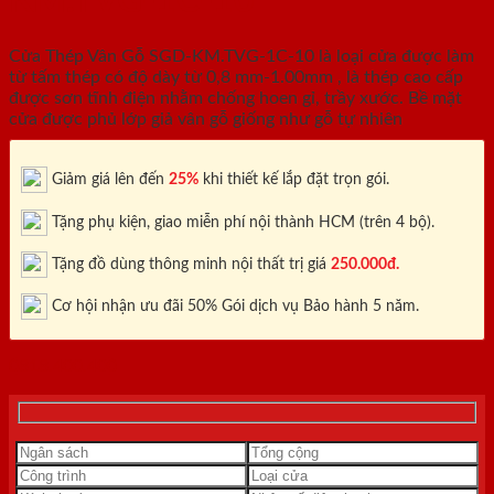
KM.TVG-1C-10
Cửa Thép Vân Gỗ SGD-KM.TVG-1C-10 là loại cửa được làm
từ tấm thép có độ dày từ 0,8 mm-1.00mm , là thép cao cấp
được sơn tĩnh điện nhằm chống hoen gỉ, trầy xước. Bề mặt
cửa được phủ lớp giả vân gỗ giống như gỗ tự nhiên
Giảm giá lên đến
25%
khi thiết kế lắp đặt trọn gói.
Tặng phụ kiện, giao miễn phí nội thành HCM (trên 4 bộ).
Tặng đồ dùng thông minh nội thất trị giá
250.000đ.
Cơ hội nhận ưu đãi 50% Gói dịch vụ Bảo hành 5 năm.
0818.400.400