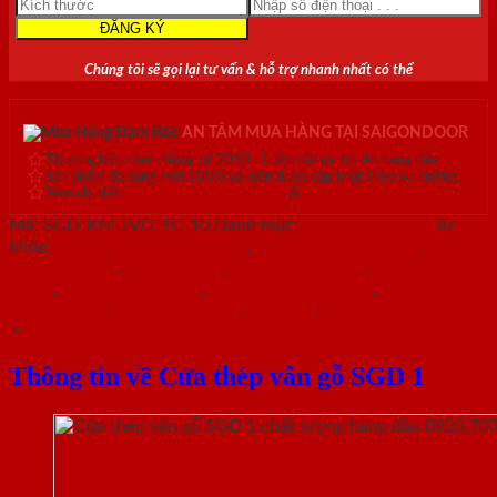
Chúng tôi sẽ gọi lại tư vấn & hỗ trợ nhanh nhất có thể
AN TÂM MUA HÀNG TẠI SAIGONDOOR
Thương hiệu danh tiếng từ 2010 - Luôn đặt uy tín lên hàng đầu.
Sản phẩm đa dạng mới 100% và luôn được cập nhật theo xu hướng.
Xem chi tiết:
Hệ thống 20+ Showroom
&
30+ nhân viên tư vấn >
Mã:
SGD-KM.TVG-1C-10
Danh mục:
Cửa thép vân gỗ
Từ
khóa:
cửa sổ
,
cửa thép an toàn
,
cửa thép chống cháy
,
cửa
thép chung cư
,
cửa thép gỗ
,
cửa thép hiện đại
,
cửa thép nhà
chính
,
cửa thép sơn màu
,
cửa thép thông dụng
,
cửa thép
thông phòng
,
cửa thép vân gỗ
,
cửa vòm
,
cửa vòm cong
Mô tả
Thông tin về Cửa thép vân gỗ SGD 1